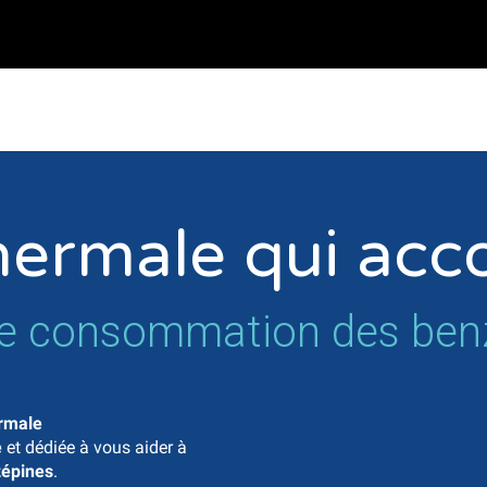
hermale qui ac
êt de consommation des be
ermale
e
et dédiée à vous aider à
épines
.