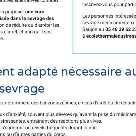
autres alternatives connues.
Inscrivez-vous pour partic
ous proposer
une cure
Les personnes intéressée
isée dans le sevrage des
sevrage médicamenteux pe
n de réduire ou d’arrêter les
Saujon au
05 46 39 62 3
’arrêt, et afin qu’il soit
à
ecolethermaledustres
e.
 adapté nécessaire au
 sevrage
s, notamment des benzodiazépines, en cas d’arrêt ou de réductio
aux d’anxiété, souvent plus sévères qu’avant la prise du médicam
 stressantes, entraînant des réactions plus vives.
à s’endormir ou réveils fréquents durant la nuit.
s ou d’autres parties du corps.