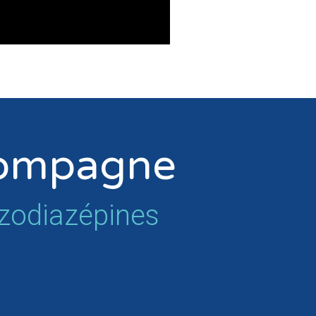
compagne
nzodiazépines