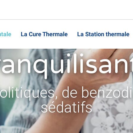
re ou arrêt
tale
La Cure Thermale
La Station thermale
ranquilisan
olitiques, de benzod
sédatifs