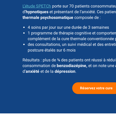
L’étude SPETCh
porte sur 70 patients consommate
d’
hypnotiques
et présentant de l’anxiété. Ces patie
thermale psychosomatique
composée de :
4 soins par jour sur une durée de 3 semaines
1 programme de thérapie cognitive et comportem
complément de la cure thermale conventionnée
des consultations, un suivi médical et des entre
postcure étalés sur 6 mois
Résultats : plus de ¾ des patients ont réussi à rédu
consommation de
benzodiazépine,
et on note une
d’
anxiété
et de la
dépression
.
Réservez votre cure