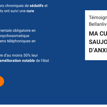
urs chroniques de
sédatifs
et
nts ont suivi une
cure
Témoign
Bellanli
entale obligatoire en
MA CU
 psychosomatique
SAUJO
tiens téléphoniques en
D’ANX
ire d’au moins 50% leur
amélioration notable
de l’état