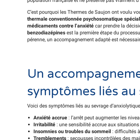
population française et ne présente pas vraiment d’
C’est pourquoi les Thermes de Saujon ont voulu v
thermale conventionnée psychosomatique spécial
médicaments contre l’anxiété
car prendre la décisio
benzodiazépines
est la première étape du processus d
pérenne, un accompagnement adapté est nécessair
Un accompagnement
symptômes liés au
Voici des symptômes liés au sevrage d’anxiolytique
Anxiété accrue
: l’arrêt peut augmenter les nive
Irritabilité
: une sensibilité accrue aux situations
Insomnies ou troubles du sommeil
: difficultés 
Tremblements
: secousses incontrôlées des main