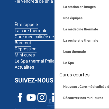
- le vendredi de 8h à 12h
La station en images
Nos équipes
Être rappelé
La médecine thermale
La cure thermale
Cure médicalisée de 10 jours
La recherche thermale
Burn-out
Dépression
L'eau thermale
Mini-cures
Le Spa thermal Philae
Le Spa
Actualités
Cures courtes
SUIVEZ-NOUS
Nouveau : Cure médicalisée d
Découvrez nos mini-cures