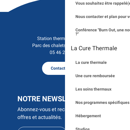
Vous souhaitez être rappelé(
Nous contacter et plan pour v
Conférence "Burn Out, une no
?"
Station thermale de Saujon

Parc des chalets - 17600 Saujon
La Cure Thermale
05 46 23 50 15
La cure thermale
Contactez nous
Une cure remboursée
Les soins thermaux
NOTRE NEWSLETTER
Nos programmes spécifiques 
Abonnez-vous et recevez par e-mail nos
Hébergement
offres et actualités.
Studios