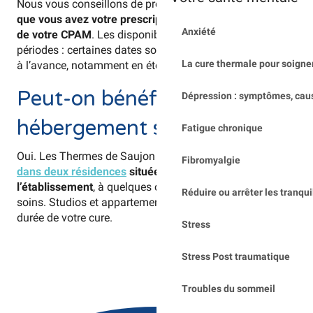
Nous vous conseillons de prendre contact avec nous
dès
que vous avez votre prescription médicale et l’accord
Anxiété
de votre CPAM
. Les disponibilités varient selon les
périodes : certaines dates sont réservées plusieurs mois
La cure thermale pour soigner
à l’avance, notamment en été et en début d’automne.
Peut-on bénéficier d’un
Dépression : symptômes, cau
hébergement sur place ?
Fatigue chronique
Oui. Les Thermes de Saujon proposent un
hébergement
Fibromyalgie
dans deux résidences
situées dans le parc de
l’établissement
, à quelques centaines de mètres des
Réduire ou arrêter les tranqui
soins. Studios et appartements sont disponibles pour la
durée de votre cure.
Stress
Stress Post traumatique
Troubles du sommeil