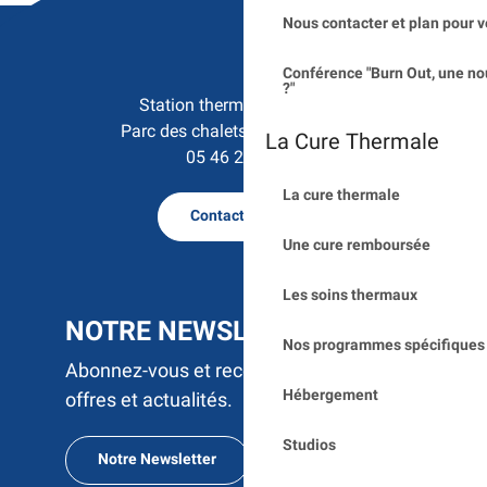
Nous contacter et plan pour v
Conférence "Burn Out, une no
?"
Station thermale de Saujon

Parc des chalets - 17600 Saujon
La Cure Thermale
05 46 23 50 15
La cure thermale
Contactez nous
Une cure remboursée
Les soins thermaux
NOTRE NEWSLETTER
Nos programmes spécifiques 
Abonnez-vous et recevez par e-mail nos
Hébergement
offres et actualités.
Studios
Notre Newsletter