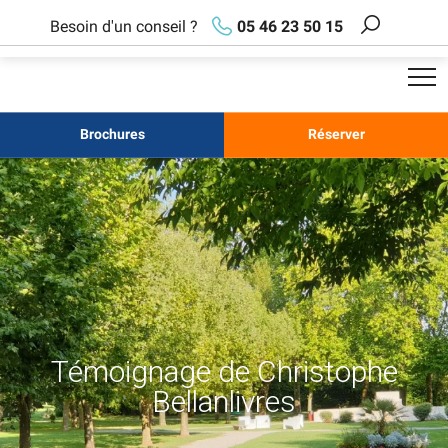
Aller
Besoin d'un conseil ?
05 46 23 50 15
au
Recherch
contenu
principal
Brochures
Réserver
Témoignage de Christophe
Bellanlivres