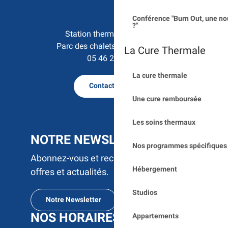
Conférence "Burn Out, une no
?"
Station thermale de Saujon

Parc des chalets - 17600 Saujon
La Cure Thermale
05 46 23 50 15
La cure thermale
Contactez nous
Une cure remboursée
Les soins thermaux
NOTRE NEWSLETTER
Nos programmes spécifiques 
Abonnez-vous et recevez par e-mail nos
Hébergement
offres et actualités.
Studios
Notre Newsletter
NOS HORAIRES
Appartements