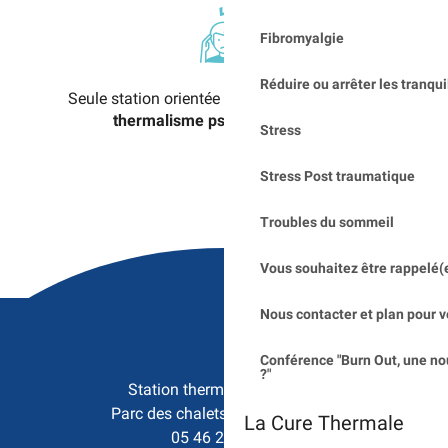
Fibromyalgie
Réduire ou arrêter les tranqui
Seule station orientée
exclusivement vers le
thermalisme psychosomatique
Stress
Stress Post traumatique
Troubles du sommeil
Vous souhaitez être rappelé(
Nous contacter et plan pour v
Conférence "Burn Out, une no
?"
Station thermale de Saujon

Parc des chalets - 17600 Saujon
La Cure Thermale
05 46 23 50 15