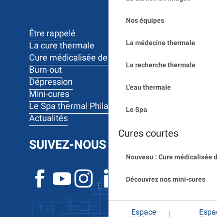
Nos équipes
Être rappelé
La médecine thermale
La cure thermale
Cure médicalisée de 10 jours
La recherche thermale
Burn-out
Dépression
L'eau thermale
Mini-cures
Le Spa thermal Philae
Le Spa
Actualités
Cures courtes
SUIVEZ-NOUS
Nouveau : Cure médicalisée d
Découvrez nos mini-cures
Espace
Espa