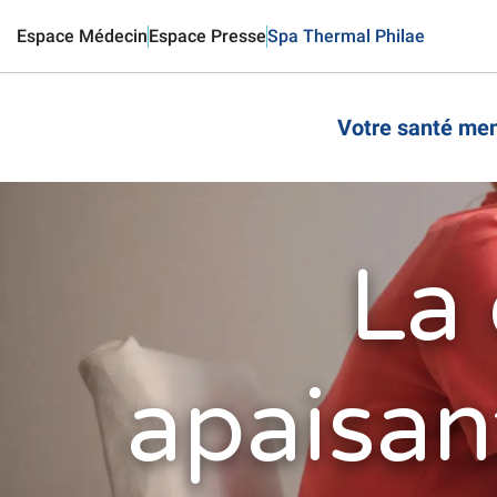
Aller
Espace Médecin
Espace Presse
Spa Thermal Philae
au
contenu
principal
Votre santé men
La 
apaisant