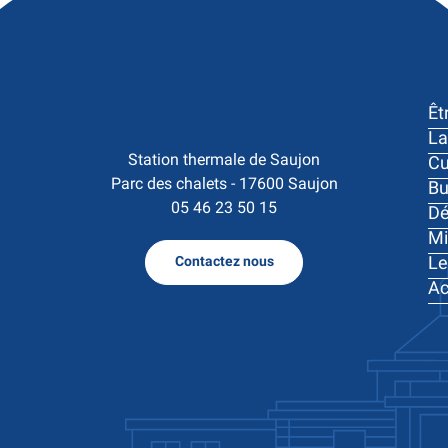
Êt
La
Station thermale de Saujon

Cu
Parc des chalets - 17600 Saujon
Bu
05 46 23 50 15
Dé
Mi
Le
Contactez nous
Ac