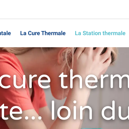
tale
La Cure Thermale
La Station thermale
cure ther
e... loin du