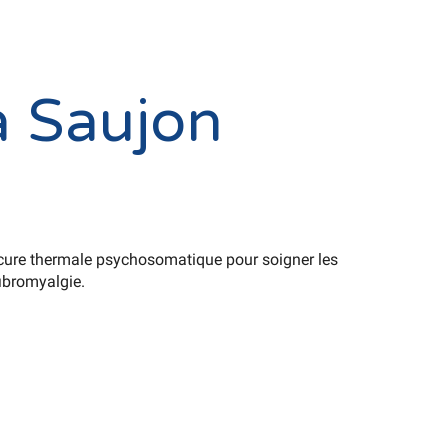
à Saujon
cure thermale psychosomatique pour soigner les
fibromyalgie.