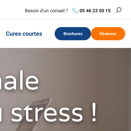
Besoin d'un conseil ?
05 46 23 50 15
Reche
Cures courtes
Brochures
Réserver
male
 stress !