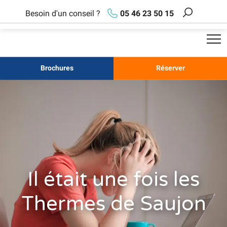
Aller
Besoin d'un conseil ?
05 46 23 50 15
au
Recherch
contenu
principal
Brochures
Réserver
Il était une fois les
Thermes de Saujon