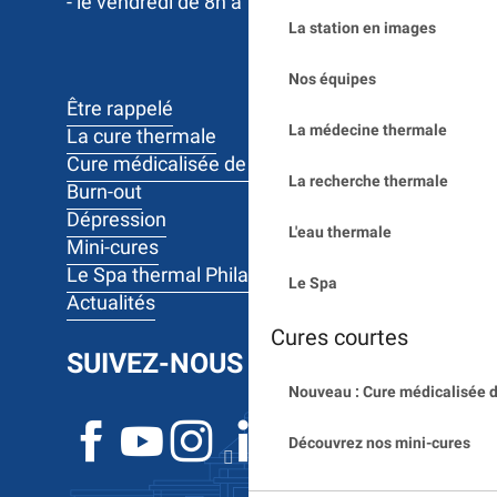
- le vendredi de 8h à 12h
La station en images
Nos équipes
Être rappelé
La médecine thermale
La cure thermale
Cure médicalisée de 10 jours
La recherche thermale
Burn-out
Dépression
L'eau thermale
Mini-cures
Le Spa thermal Philae
Le Spa
Actualités
Cures courtes
SUIVEZ-NOUS
Nouveau : Cure médicalisée d
Découvrez nos mini-cures