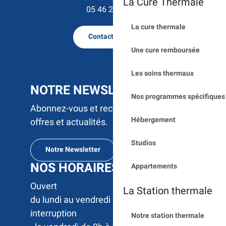
La Cure Thermale
05 46 23 50 15
La cure thermale
Contactez nous
Une cure remboursée
Les soins thermaux
NOTRE NEWSLETTER
Nos programmes spécifiques 
Abonnez-vous et recevez par e-mail nos
Hébergement
offres et actualités.
Studios
Notre Newsletter
NOS HORAIRES
Appartements
Ouvert 

La Station thermale
du lundi au vendredi 9h à 17h sans 
interruption

Notre station thermale