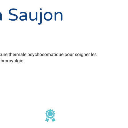
à Saujon
cure thermale psychosomatique pour soigner les
fibromyalgie.