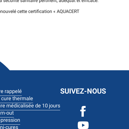
écurité sanitaire pertinent, adéquat et efficace.
nouvelé cette certification « AQUACERT
SUIVEZ-NOUS
re rappelé
 cure thermale
re médicalisée de 10 jours
rn-out
pression
ni-cures