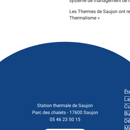
système de management de la s
Les Thermes de Saujon ont re
Thermalisme »
Êt
La
Station thermale de Saujon

Cu
Parc des chalets - 17600 Saujon
Bu
05 46 23 50 15
Dé
Mi