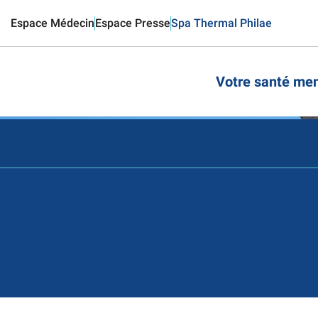
Aller
Espace Médecin
Espace Presse
Spa Thermal Philae
au
contenu
principal
Votre santé men