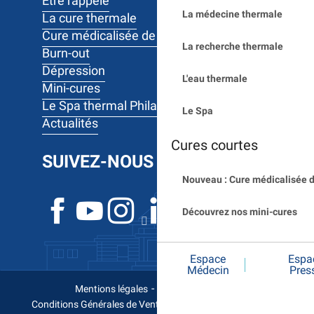
Être rappelé
La médecine thermale
La cure thermale
Cure médicalisée de 10 jours
La recherche thermale
Burn-out
Dépression
L'eau thermale
Mini-cures
Le Spa thermal Philae
Le Spa
Actualités
Cures courtes
SUIVEZ-NOUS
Nouveau : Cure médicalisée d
Découvrez nos mini-cures
Espace
Espa
Médecin
Pres
-
-
-
Mentions légales
FAQ
Vos droits
-
-
Conditions Générales de Ventes
Données personnelles