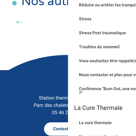
Nos autres stages
Réduire ou arrêter les tranqui
POST-CANCER DU SEIN
A
Stress
Stress Post traumatique
Troubles du sommeil
Vous souhaitez être rappelé(
Nous contacter et plan pour v
Conférence "Burn Out, une no
?"
Station thermale de Saujon

Parc des chalets - 17600 Saujon
La Cure Thermale
05 46 23 50 15
La cure thermale
Contactez nous