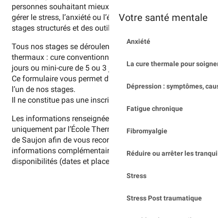
personnes souhaitant mieux comprendre et apprendre à
Votre santé mentale
gérer le stress, l’anxiété ou l’épuisement grâce à des
stages structurés et des outils concrets.
Anxiété
Tous nos stages se déroulent en parallèle des soins
thermaux : cure conventionnée, cure médicalisée de 10
La cure thermale pour soigner
jours ou mini-cure de 5 ou 3 jours.
Ce formulaire vous permet d’exprimer votre intérêt pour
Dépression : symptômes, cau
l’un de nos stages.
Il ne constitue pas une inscription définitive.
Fatigue chronique
Les informations renseignées seront utilisées
uniquement par l’École Thermale du Stress des Thermes
Fibromyalgie
de Saujon afin de vous recontacter, vous transmettre des
informations complémentaires et vérifier les
Réduire ou arrêter les tranqui
disponibilités (dates et places) pour le stage choisi.
Stress
Stress Post traumatique