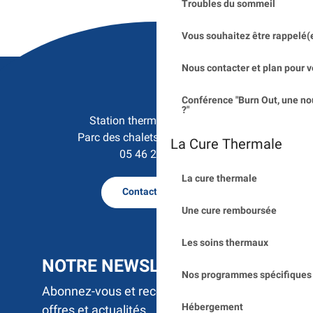
Troubles du sommeil
Vous souhaitez être rappelé(
Nous contacter et plan pour v
Conférence "Burn Out, une no
?"
Station thermale de Saujon

Parc des chalets - 17600 Saujon
La Cure Thermale
05 46 23 50 15
La cure thermale
Contactez nous
Une cure remboursée
Les soins thermaux
NOTRE NEWSLETTER
Nos programmes spécifiques 
Abonnez-vous et recevez par e-mail nos
Hébergement
offres et actualités.