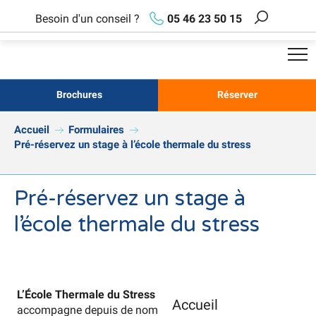
Aller
Besoin d'un conseil ?
05 46 23 50 15
au
Recherch
contenu
principal
Brochures
Réserver
Accueil
Formulaires
Pré-réservez un stage à l’école thermale du stress
Pré-réservez un stage à
l’école thermale du stress
L’École Thermale du Stress des Thermes de Saujon
Accueil
accompagne depuis de nombreuses années les